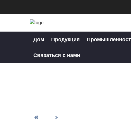
Дом
Продукция
Промышленност
Связаться с нами
Janee Precision Ha
Дом
Janee Precision Hardware — В