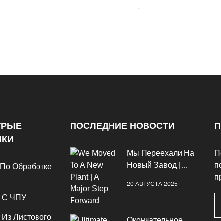
ТРЫЕ
ПОСЛЕДНИЕ НОВОСТИ
П
ЛКИ
Мы Переехали На
П
Новый Завод |
п
 По Обработке
Крупный Шаг
п
20 АВГУСТА 2025
Вперёд
 С ЧПУ
 Из Листового
Окончательное