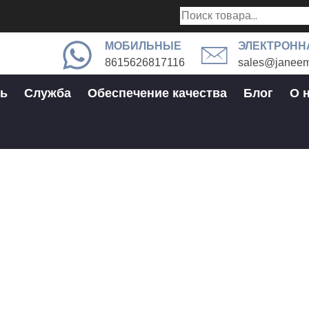
МОБИЛЬНЫЕ
ЭЛЕКТРОНН
8615626817116
sales@janeem
ь
Служба
Обеспечение качества
Блог
О 
rdware — ваша экспертная комп
металлов
аша Экспертная Компания По Складыванию Металлов