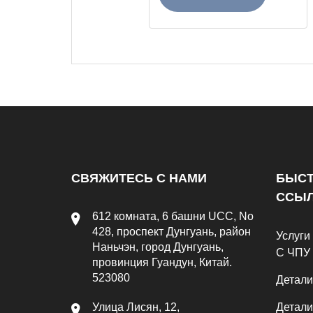
СВЯЖИТЕСЬ С НАМИ
БЫС
ССЫ
612 комната, 6 башни UCC, No
428, проспект Дунгуань, район
Услуги
Наньчэн, город Дунгуань,
С ЧПУ
провинция Гуандун, Китай.
523080
Детали
Улица Лисян, 12,
Детали