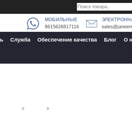
МОБИЛЬНЫЕ
ЭЛЕКТРОНН
8615626817116
sales@janeem
ь
Служба
Обеспечение качества
Блог
О 
Кисть
 Отделка
Финиш
Кисть