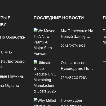
ТРЫЕ
ПОСЛЕДНИЕ НОВОСТИ
П
ЛКИ
Мы Переехали На
П
Новый Завод |
п
 По Обработке
Крупный Шаг
п
20 АВГУСТА 2025
Вперёд
 С ЧПУ
 Из Листового
Окончательное
ла
Руководство По
Снижению Затрат
мные Пружины
27 МАЯ 2026 ГОДА
На Производство
на Отделка
ЧПУ В 2026 Году
Почему Для