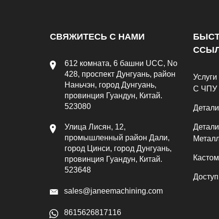
СВЯЖИТЕСЬ С НАМИ
БЫС
ССЫ
612 комната, 6 башни UCC, No
428, проспект Дунгуань, район
Услуги
Наньчэн, город Дунгуань,
С ЧПУ
провинция Гуандун, Китай.
523080
Детали
Улица Лисян, 12,
Детали
промышленный район Дали,
Метал
город Цинси, город Дунгуань,
Касто
провинция Гуандун, Китай.
523648
Доступ
sales@janeemachining.com
8615626817116