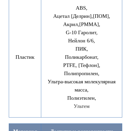
ABS,
Ацетал [Делрин],[ПОМ],
Акрил,[PMMA],
G-10 Гаролит,
Нейлон 6/6,
ПИК,
Пластик
Поликарбонат,
PTFE, [Тефлон],
Полипропилен,
Ультра-высокая молекулярная
масса,
Полиэтилен,
Ультем