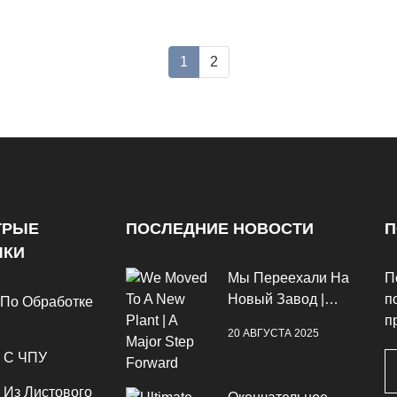
1
2
ТРЫЕ
ПОСЛЕДНИЕ НОВОСТИ
П
ЛКИ
Мы Переехали На
П
Новый Завод |
п
 По Обработке
Крупный Шаг
п
20 АВГУСТА 2025
Вперёд
 С ЧПУ
 Из Листового