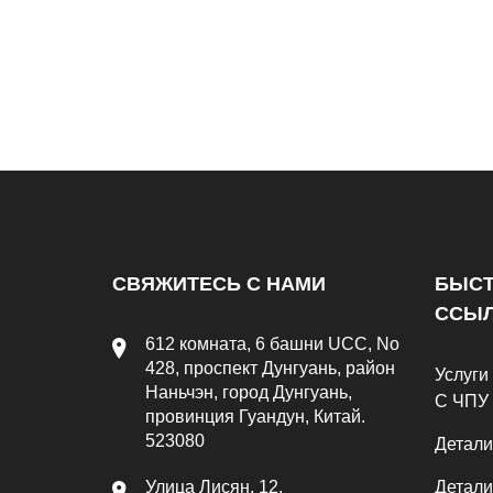
СВЯЖИТЕСЬ С НАМИ
БЫС
ССЫ
612 комната, 6 башни UCC, No
428, проспект Дунгуань, район
Услуги
Наньчэн, город Дунгуань,
С ЧПУ
провинция Гуандун, Китай.
523080
Детали
Улица Лисян, 12,
Детали