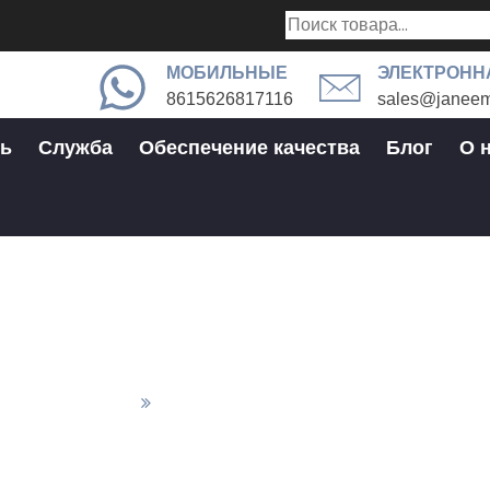
МОБИЛЬНЫЕ
ЭЛЕКТРОНН
8615626817116
sales@janeem
ь
Служба
Обеспечение качества
Блог
О 
Фрезерные детали с ЧПУ
 Обработки ЧПУ
Фрезерные Детали С ЧПУ