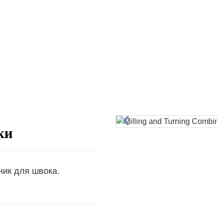
ки
ик для швока.