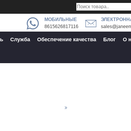
МОБИЛЬНЫЕ
ЭЛЕКТРОНН
8615626817116
sales@janeem
ь
Служба
Обеспечение качества
Блог
О 
Сочетание фрезера и точки
Фрезерные Детали С ЧПУ
Сочетание Фрезера И Точки