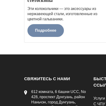
стетоскопы
Эти колокольчики — это аксессуары из
нержавеющей стали, изготовленные из
цветной гальваники.
Подробнее
СВЯЖИТЕСЬ С НАМИ
БЫС
ССЫ
612 комната, 6 башни UCC, No
428, проспект Дунгуань, район
Услуги
Наньчэн, город Дунгуань,
С ЧПУ